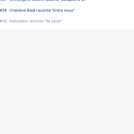
#26 : Chimène Badi raconte "Entre nous"
#25 : Indochine raconte "3e sexe"
#24 : Zaho raconte "C'est chelou"
#23 : Patrick Bruel raconte "Au café des délices"
#22 : Kyo raconte "Le chemin"
#21 : Nolwenn Leroy raconte "Cassé"
#20 : Patrick Hernandez raconte "Born to be alive"
#19 : Lorie raconte "Près de moi"
#18 : Michael Jones raconte "A nos actes manqués" (avec Jean-Jacque
#17 : Khaled raconte "Aïcha"
#16 : Corneille raconte "Parce qu'on vient de loin"
#15 : Indochine raconte "L'aventurier"